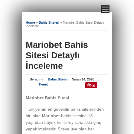
Home
»
Bahis Siteleri
»
Mariobet Bahis Sitesi Detaylı
İnceleme
Mariobet Bahis
Sitesi Detaylı
İnceleme
By
admin
Bahis Siteleri
Nisan 14, 2020
Tweet
Mariobet Bahis Sitesi
Türkiye’nin en güvenilir bahis sitelerinden
biri olan
Mariobet
bahis sitesine 18
yaşından büyük her birey rahatlıkla giriş
yapabilmektedir. Siteye üye olan her