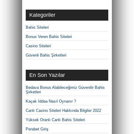
Kategoriler
Bahis Siteleri
Bonus Veren Bahis Siteleri
Casino Siteleri
Güvenli Bahis Şirketleri
En Son Yazılar
Bedava Bonus Alabileceğimiz Güvenilir Bahis
Şirketleri
Kaçak İddaa Nasıl Oynanır ?
Canlı Casino Siteleri Hakkında Bilgiler 2022
Yüksek Oranlı Canlı Bahis Siteleri
Perabet Giriş