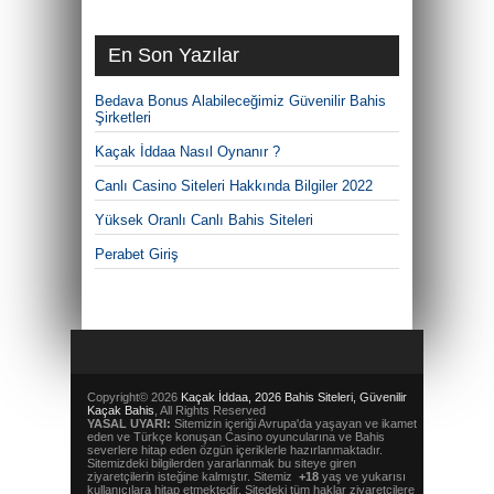
En Son Yazılar
Bedava Bonus Alabileceğimiz Güvenilir Bahis
Şirketleri
Kaçak İddaa Nasıl Oynanır ?
Canlı Casino Siteleri Hakkında Bilgiler 2022
Yüksek Oranlı Canlı Bahis Siteleri
Perabet Giriş
Copyright© 2026
Kaçak İddaa, 2026 Bahis Siteleri, Güvenilir
Kaçak Bahis
, All Rights Reserved
YASAL UYARI:
Sitemizin içeriği Avrupa'da yaşayan ve ikamet
eden ve Türkçe konuşan Casino oyuncularına ve Bahis
severlere hitap eden özgün içeriklerle hazırlanmaktadır.
Sitemizdeki bilgilerden yararlanmak bu siteye giren
ziyaretçilerin isteğine kalmıştır. Sitemiz
+18
yaş ve yukarısı
kullanıcılara hitap etmektedir. Sitedeki tüm haklar ziyaretçilere