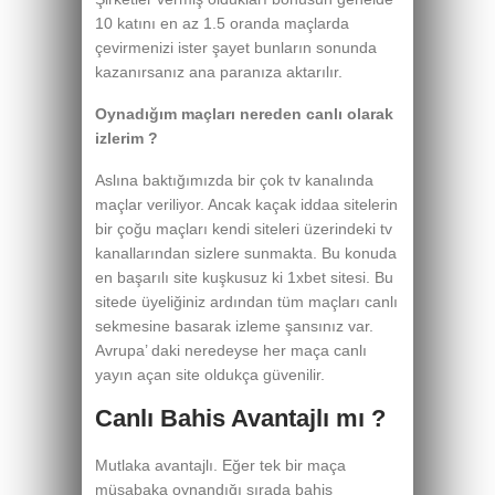
10 katını en az 1.5 oranda maçlarda
çevirmenizi ister şayet bunların sonunda
kazanırsanız ana paranıza aktarılır.
Oynadığım maçları nereden canlı olarak
izlerim ?
Aslına baktığımızda bir çok tv kanalında
maçlar veriliyor. Ancak kaçak iddaa sitelerin
bir çoğu maçları kendi siteleri üzerindeki tv
kanallarından sizlere sunmakta. Bu konuda
en başarılı site kuşkusuz ki 1xbet sitesi. Bu
sitede üyeliğiniz ardından tüm maçları canlı
sekmesine basarak izleme şansınız var.
Avrupa’ daki neredeyse her maça canlı
yayın açan site oldukça güvenilir.
Canlı Bahis Avantajlı mı ?
Mutlaka avantajlı. Eğer tek bir maça
müsabaka oynandığı sırada bahis