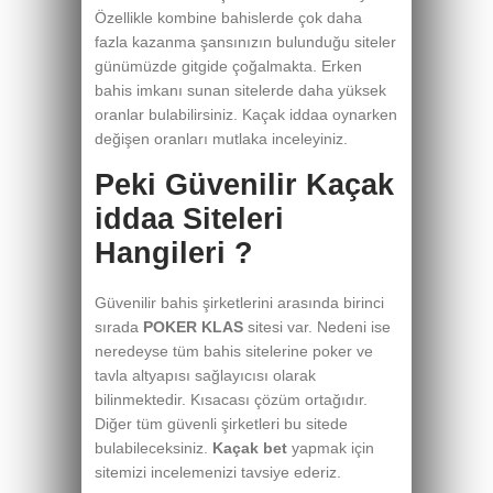
Özellikle kombine bahislerde çok daha
fazla kazanma şansınızın bulunduğu siteler
günümüzde gitgide çoğalmakta. Erken
bahis imkanı sunan sitelerde daha yüksek
oranlar bulabilirsiniz. Kaçak iddaa oynarken
değişen oranları mutlaka inceleyiniz.
Peki Güvenilir Kaçak
iddaa Siteleri
Hangileri ?
Güvenilir bahis şirketlerini arasında birinci
sırada
POKER KLAS
sitesi var. Nedeni ise
neredeyse tüm bahis sitelerine poker ve
tavla altyapısı sağlayıcısı olarak
bilinmektedir. Kısacası çözüm ortağıdır.
Diğer tüm güvenli şirketleri bu sitede
bulabileceksiniz.
Kaçak bet
yapmak için
sitemizi incelemenizi tavsiye ederiz.