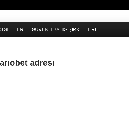
O SITELERI
GÜVENLI BAHIS ŞIRKETLERI
riobet adresi