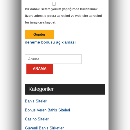
Bir dahaki sefere yorum yaptığımda kullanılmak
üzere adımı, e-posta adresimi ve web site adresimi
bu tarayıcıya kaydet.
deneme bonusu açıklaması
Kategoriler
Bahis Siteleri
Bonus Veren Bahis Siteleri
Casino Siteleri
Güvenli Bahis Şirketleri