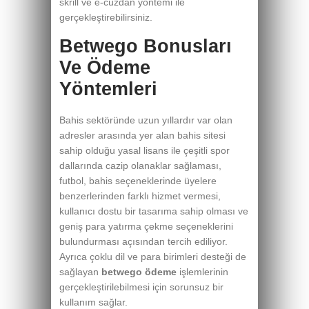
skrill ve e-cüzdan yöntemi ile
gerçekleştirebilirsiniz.
Betwego Bonusları
Ve Ödeme
Yöntemleri
Bahis sektöründe uzun yıllardır var olan
adresler arasında yer alan bahis sitesi
sahip olduğu yasal lisans ile çeşitli spor
dallarında cazip olanaklar sağlaması,
futbol, bahis seçeneklerinde üyelere
benzerlerinden farklı hizmet vermesi,
kullanıcı dostu bir tasarıma sahip olması ve
geniş para yatırma çekme seçeneklerini
bulundurması açısından tercih ediliyor.
Ayrıca çoklu dil ve para birimleri desteği de
sağlayan
betwego ödeme
işlemlerinin
gerçekleştirilebilmesi için sorunsuz bir
kullanım sağlar.