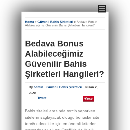
Home
»
Güvenli Bahis Şirketleri
»
Bedava Bonus
Alabileceğimiz Güvenilir Bahis Şirketleri Hangileri?
Bedava Bonus
Alabileceğimiz
Güvenilir Bahis
Şirketleri Hangileri?
By
admin
Güvenli Bahis Şirketleri
Nisan 2,
2020
Tweet
Bahis siteleri arasında tercih yaparken
sitelerin sağlayacak olduğu bonuslar site
tercih edecekler için en önemli kriterler