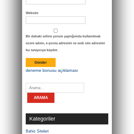
Website
Bir dahaki sefere yorum yaptığımda kullanılmak
üzere adımı, e-posta adresimi ve web site adresimi
bu tarayıcıya kaydet.
deneme bonusu açıklaması
Kategoriler
Bahis Siteleri