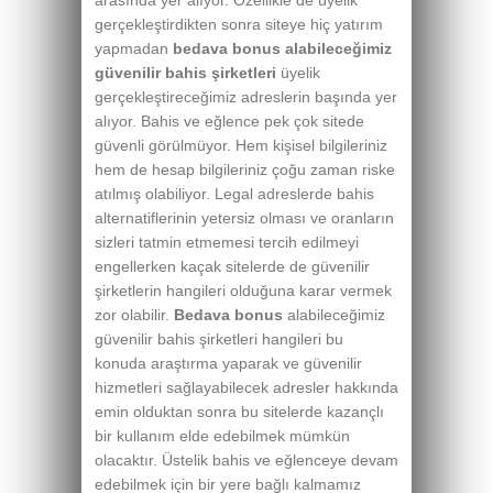
arasında yer alıyor. Özellikle de üyelik
gerçekleştirdikten sonra siteye hiç yatırım
yapmadan
bedava bonus alabileceğimiz
güvenilir bahis şirketleri
üyelik
gerçekleştireceğimiz adreslerin başında yer
alıyor. Bahis ve eğlence pek çok sitede
güvenli görülmüyor. Hem kişisel bilgileriniz
hem de hesap bilgileriniz çoğu zaman riske
atılmış olabiliyor. Legal adreslerde bahis
alternatiflerinin yetersiz olması ve oranların
sizleri tatmin etmemesi tercih edilmeyi
engellerken kaçak sitelerde de güvenilir
şirketlerin hangileri olduğuna karar vermek
zor olabilir.
Bedava bonus
alabileceğimiz
güvenilir bahis şirketleri hangileri bu
konuda araştırma yaparak ve güvenilir
hizmetleri sağlayabilecek adresler hakkında
emin olduktan sonra bu sitelerde kazançlı
bir kullanım elde edebilmek mümkün
olacaktır. Üstelik bahis ve eğlenceye devam
edebilmek için bir yere bağlı kalmamız